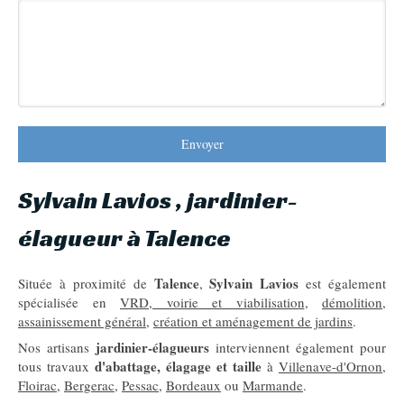
Envoyer
Sylvain Lavios , jardinier-
élagueur à Talence
Talence
Sylvain Lavios
Située à proximité de
,
est également
spécialisée en
VRD, voirie et viabilisation
,
démolition
,
assainissement général
,
création et aménagement de jardins
.
jardinier-élagueurs
Nos artisans
interviennent également pour
d'abattage, élagage et taille
tous travaux
à
Villenave-d'Ornon
,
Floirac
,
Bergerac
,
Pessac
,
Bordeaux
ou
Marmande
.