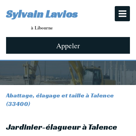
Sylvain Lavios
à Libourne
Appeler
Abattage, élagage et taille à Talence
(33400)
Jardinier-élagueur à Talence