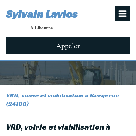
Sylvain Lavios
à Libourne
Appeler
VRD, voirie et viabilisation à Bergerac
(24100)
VRD, voirie et viabilisation à