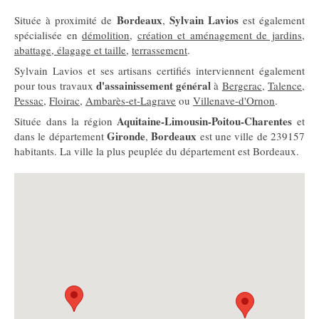
Bordeaux
Sylvain Lavios
Située à proximité de
,
est également
spécialisée en
démolition
,
création et aménagement de jardins
,
abattage, élagage et taille
,
terrassement
.
Sylvain Lavios et ses artisans certifiés interviennent également
d'assainissement général
pour tous travaux
à
Bergerac
,
Talence
,
Pessac
,
Floirac
,
Ambarès-et-Lagrave
ou
Villenave-d'Ornon
.
Aquitaine-Limousin-Poitou-Charentes
Située dans la région
et
Gironde
Bordeaux
dans le département
,
est une ville de 239157
habitants. La ville la plus peuplée du département est Bordeaux.