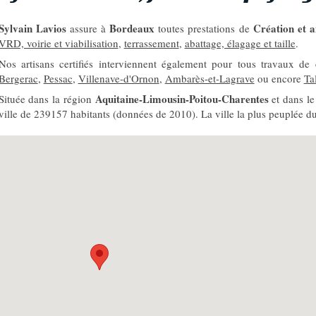
Sylvain Lavios
Bordeaux
Création et 
assure à
toutes prestations de
VRD, voirie et viabilisation
,
terrassement
,
abattage, élagage et taille
.
Nos artisans certifiés interviennent également pour tous travaux de
Bergerac
,
Pessac
,
Villenave-d'Ornon
,
Ambarès-et-Lagrave
ou encore
Ta
Aquitaine-Limousin-Poitou-Charentes
Située dans la région
et dans l
ville de 239157 habitants (données de 2010). La ville la plus peuplée 