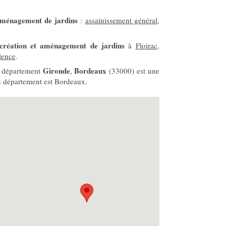
aménagement de jardins
:
assainissement général
,
création et aménagement de jardins
à
Floirac
,
lence
.
Gironde
Bordeaux
e département
,
(33000) est une
du département est Bordeaux.