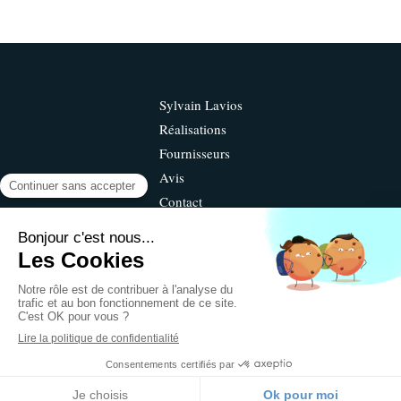
Sylvain Lavios
Réalisations
Fournisseurs
Avis
Contact
©2019 Sylvain Lavios - Terrassement
Plan du site
Mentions légales
Création et référencement du site par Simplébo
Ce site a été proposé par
Habitatpresto