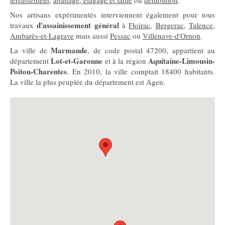
terrassement
,
abattage, élagage et taille
ou
démolition
.
Nos artisans expérimentés interviennent également pour tous
d'assainissement général
travaux
à
Floirac
,
Bergerac
,
Talence
,
Ambarès-et-Lagrave
mais aussi
Pessac
ou
Villenave-d'Ornon
.
Marmande
La ville de
, de code postal 47200, appartient au
Lot-et-Garonne
Aquitaine-Limousin-
département
et à la région
Poitou-Charentes
. En 2010, la ville comptait 18400 habitants.
La ville la plus peuplée du département est Agen.