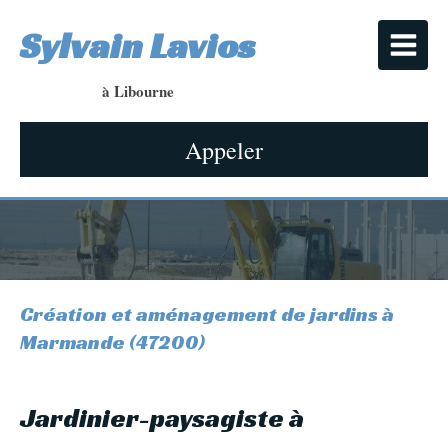
Sylvain Lavios
à Libourne
Appeler
Création et aménagement de jardins à
Marmande (47200)
Jardinier-paysagiste à