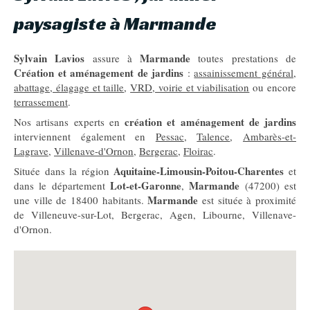
paysagiste à Marmande
Sylvain Lavios
Marmande
assure à
toutes prestations de
Création et aménagement de jardins
:
assainissement général
,
abattage, élagage et taille
,
VRD, voirie et viabilisation
ou encore
terrassement
.
création et aménagement de jardins
Nos artisans experts en
interviennent également en
Pessac
,
Talence
,
Ambarès-et-
Lagrave
,
Villenave-d'Ornon
,
Bergerac
,
Floirac
.
Aquitaine-Limousin-Poitou-Charentes
Située dans la région
et
Lot-et-Garonne
Marmande
dans le département
,
(47200) est
Marmande
une ville de 18400 habitants.
est située à proximité
de Villeneuve-sur-Lot, Bergerac, Agen, Libourne, Villenave-
d'Ornon.